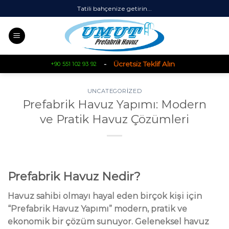
Skip
Tatili bahçenize getirin...
to
content
-
Ücretsiz Teklif Alın
+90 551 102 93 92
UNCATEGORIZED
Prefabrik Havuz Yapımı: Modern
ve Pratik Havuz Çözümleri
Prefabrik Havuz Nedir?
Havuz sahibi olmayı hayal eden birçok kişi için
“Prefabrik Havuz Yapımı” modern, pratik ve
ekonomik bir çözüm sunuyor. Geleneksel havuz