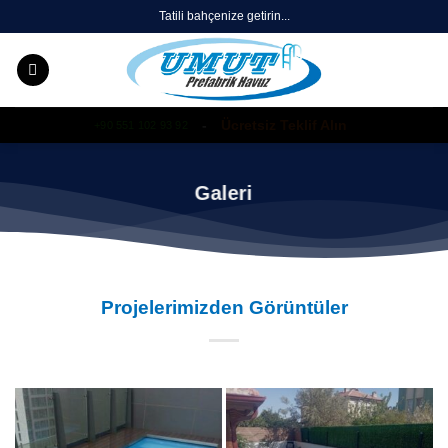
Skip
Tatili bahçenize getirin...
to
content
-
Ücretsiz Teklif Alın
+90 551 102 93 92
Galeri
Projelerimizden Görüntüler