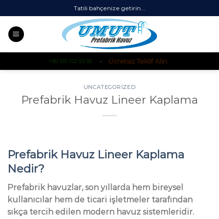
Skip
Tatili bahçenize getirin...
to
content
-
Ücretsiz Teklif Alın
+90 551 102 93 92
UNCATEGORIZED
Prefabrik Havuz Lineer Kaplama
Prefabrik Havuz Lineer Kaplama
Nedir?
Prefabrik havuzlar, son yıllarda hem bireysel
kullanıcılar hem de ticari işletmeler tarafından
sıkça tercih edilen modern havuz sistemleridir.