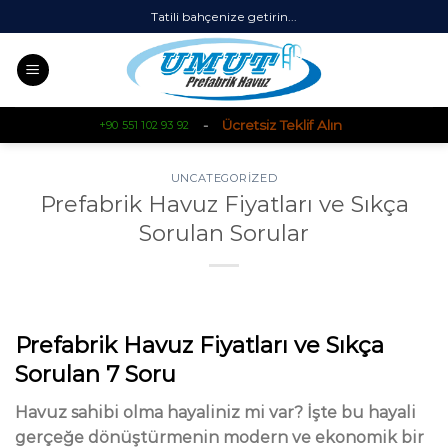
Skip
Tatili bahçenize getirin...
to
content
-
Ücretsiz Teklif Alın
+90 551 102 93 92
UNCATEGORIZED
Prefabrik Havuz Fiyatları ve Sıkça
Sorulan Sorular
Prefabrik Havuz Fiyatları ve Sıkça
Sorulan 7 Soru
Havuz sahibi olma hayaliniz mi var? İşte bu hayali
gerçeğe dönüştürmenin modern ve ekonomik bir